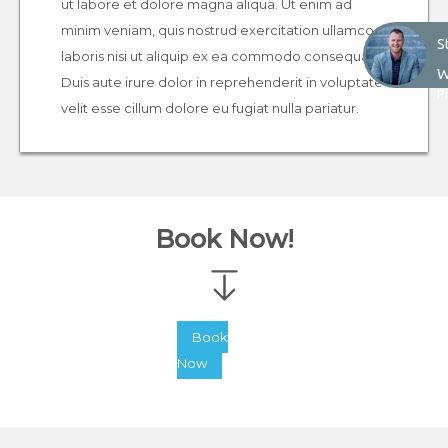
ut labore et dolore magna aliqua. Ut enim ad
minim veniam, quis nostrud exercitation ullamco
S
S
laboris nisi ut aliquip ex ea commodo consequat.
W
W
Duis aute irure dolor in reprehenderit in voluptate
P
velit esse cillum dolore eu fugiat nulla pariatur.
Book Now!
Book
Now