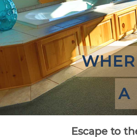
WHER
A
Escape to th