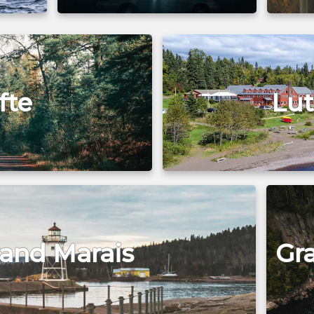
fte
Lu
and Marais
Gr