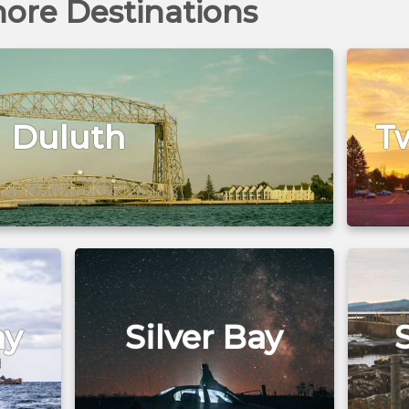
ore Destinations
Duluth
T
ay
Silver Bay