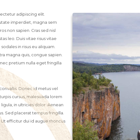
ctetur adipiscing elit.
lputate imperdiet, magna sem
ros non sapien. Cras sed nisl
as leo. Duis vitae risus vitae
odales in risus eu aliquam.
tra magna quis, congue sapien.
nec pretium nulla eget fringilla
convallis. Donec id metus vel
 turpis cursus, malesuada lorem
ligula, in ultricies dolor. Aenean
s. Sed placerat tempus fringilla.
Ut efficitur dui id augue rhoncus