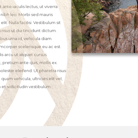
t ante iaculis lectus, ut viverra
t nibh leo. Morbi sed mauris
it. Nulla facilisi. Vestibulum sit
isus ut dui tincidunt dictum.
us urna id, vehicula diam.
mcorper scelerisque eu ac est.
is arcu ut aliquet cursus.
, pretium ante quis, mollis ex.
estie eleifend. Ut pharetra risus
am vehicula, ultricies elit vel,
 et sollicitudin vestibulum.