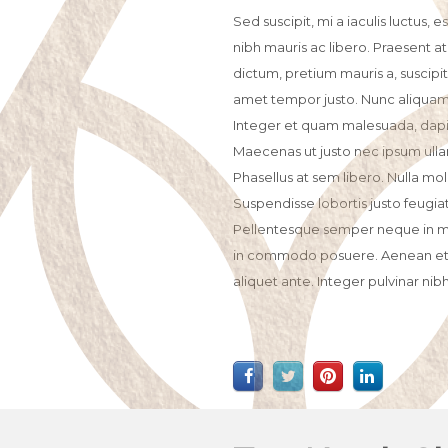
Sed suscipit, mi a iaculis luctus, es
nibh mauris ac libero. Praesent a
dictum, pretium mauris a, suscipit el
amet tempor justo. Nunc aliquam r
Integer et quam malesuada, dapib
Maecenas ut justo nec ipsum ulla
Phasellus at sem libero. Nulla moll
Suspendisse lobortis justo feugiat
Pellentesque semper neque in mol
in commodo posuere. Aenean et qu
aliquet ante. Integer pulvinar nibh