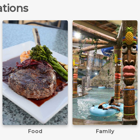
ations
Learn more
Learn more
Food
Family