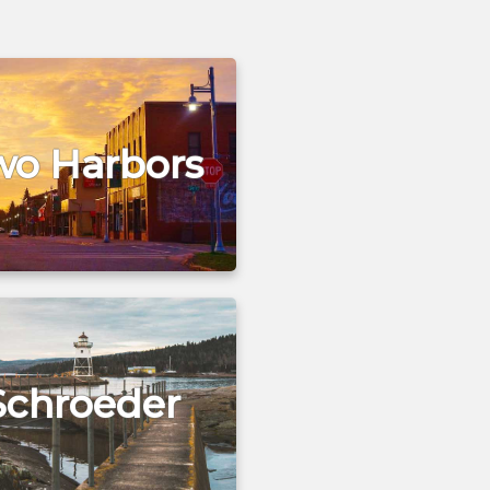
wo Harbors
Schroeder