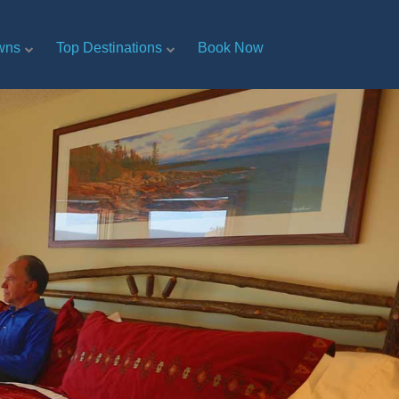
wns
Top Destinations
Book Now