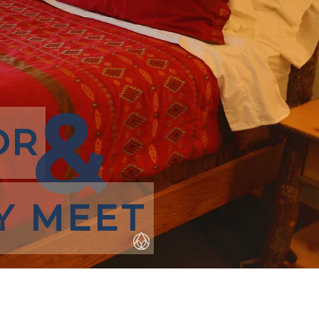
&
OR
Y MEET