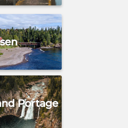
tsen
and Portage