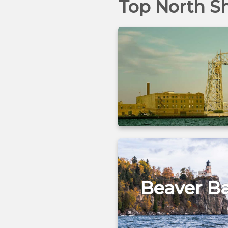
Top North Sh
Beaver B