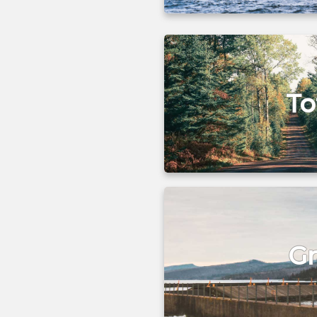
To
Gr